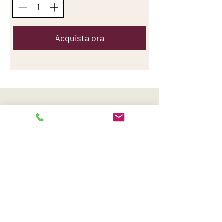
Acquista ora
ROBERTA
TURELLI
25040 Corte Franca
info@robertaturelli.com