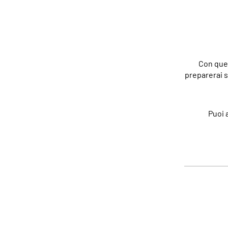
Con ques
preparerai so
Puoi 