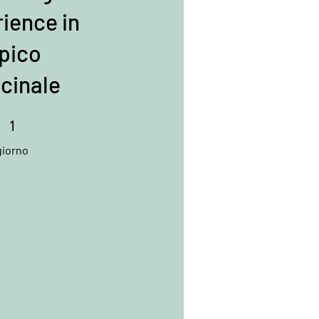
ience in
ipico
cinale
1
 giorno
giorno