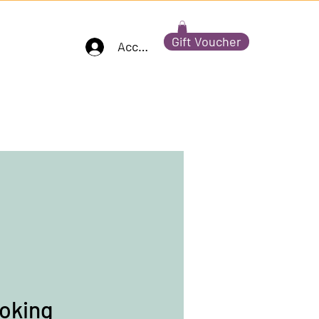
Gift Voucher
Accedi
oking