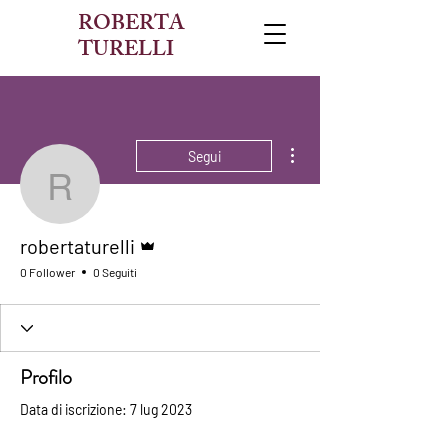
ROBERTA
TURELLI
Altre azioni
Segui
robertaturelli
Amministratore
robertaturelli
0 Follower
0 Seguiti
Profilo
Data di iscrizione: 7 lug 2023